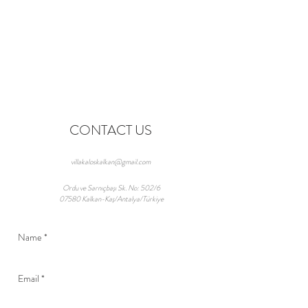
CONTACT US
villakaloskalkan@gmail.com
Ordu ve Sarnıçbaşı Sk. No: 502/6
07580 Kalkan-Kaş/Antalya/Türkiye