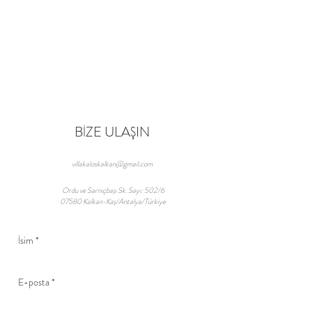
BİZE ULAŞIN
villakaloskalkan@gmail.com
Ordu ve Sarnıçbaşı Sk. Sayı: 502/6
07580 Kalkan-Kaş/Antalya/Türkiye